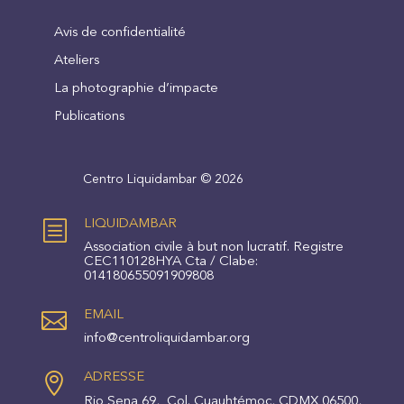
Avis de confidentialité
Ateliers
La photographie d’impacte
Publications
Centro Liquidambar © 2026
b
LIQUIDAMBAR
Association civile à but non lucratif
. Registre
CEC110128HYA Cta / Clabe:
014180655091909808

EMAIL
info@centroliquidambar.org

ADRESSE
Rio Sena 69, Col. Cuauhtémoc, CDMX 06500,