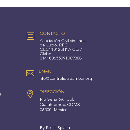
b
CONTACTO
Asociación Civil sin fines
de Lucro. RFC.
CEC110128HYA Cta /
Clabe:
014180655091909808

EMAIL
info@centroliquidambar.org

DIRECCIÓN
s
Rio Sena 69, Col.
Cuauhtémoc, CDMX
06500, Mexico.
By Pixels Splash